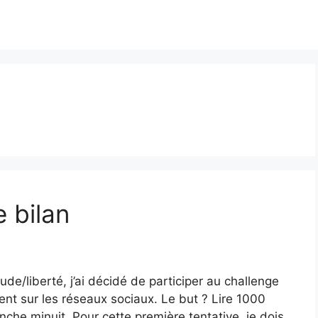
 bilan
ude/liberté, j’ai décidé de participer au challenge
nt sur les réseaux sociaux. Le but ? Lire 1000
che minuit. Pour cette première tentative, je dois