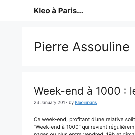
Skip
Kleo à Paris...
to
content
Pierre Assouline
Week-end à 1000 : le
23 January 2017
by
Kleoinparis
Ce week-end, profitant d’une relative solit
“Week-end à 1000” qui revient régulièreme
pages ou plus entre vendredi 19h et diman