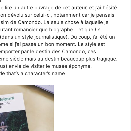
e
 lire un autre ouvrage de cet auteur, et j’ai hésité
r mon dévolu sur celui-ci, notamment car je pensais
sim de Camondo. La seule chose à laquelle je
t autant romancier que biographe… et que
Le
dans un style journalistique). Du coup, j’ai été un
ême si j’ai passé un bon moment. Le style est
se emporter par le destin des Camondo, ces
me siècle mais au destin beaucoup plus tragique.
plus) envie de visiter le musée éponyme.
le that’s a character’s name