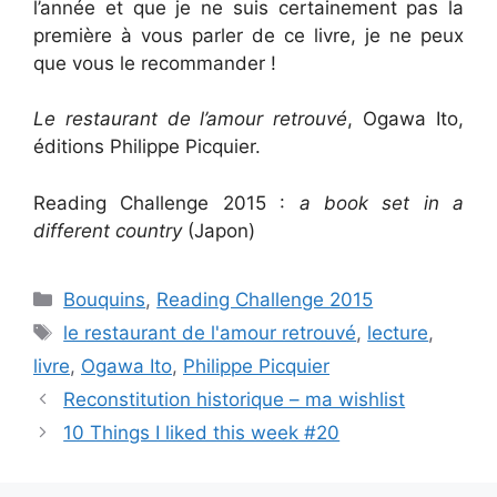
l’année et que je ne suis certainement pas la
première à vous parler de ce livre, je ne peux
que vous le recommander !
Le restaurant de l’amour retrouvé
, Ogawa Ito,
éditions Philippe Picquier.
Reading Challenge 2015 :
a book set in a
different country
(Japon)
Categories
Bouquins
,
Reading Challenge 2015
Tags
le restaurant de l'amour retrouvé
,
lecture
,
livre
,
Ogawa Ito
,
Philippe Picquier
Reconstitution historique – ma wishlist
10 Things I liked this week #20