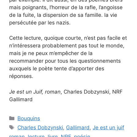
mais poignants, l’horreur de la rafle, l’angoisse
de la fuite, la dispersion de sa famille. la vie
persécutée par les nazis.
Cette lecture, quoique courte, n’est pas facile et
n’intéressera probablement pas tout le monde,
mais je ne peux m’empêcher de la
recommander pour tous les questionnements
auxquels le poète tente d’apporter des
réponses.
Je est un Juif, roman
, Charles Dobzynski, NRF
Gallimard
Categories
Bouquins
Tags
Charles Dobzynski
,
Gallimard
,
Je est un juif
roman
,
lecture
,
livre
,
NRF
,
poésie