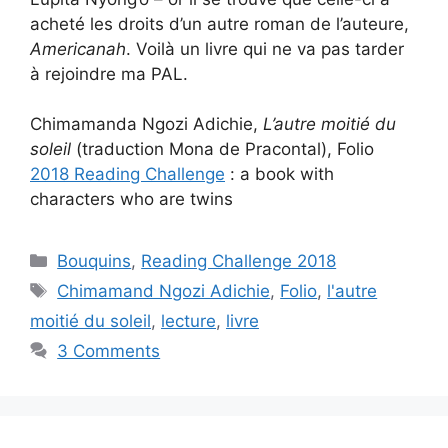
acheté les droits d’un autre roman de l’auteure,
Americanah
. Voilà un livre qui ne va pas tarder
à rejoindre ma PAL.
Chimamanda Ngozi Adichie,
L’autre moitié du
soleil
(traduction Mona de Pracontal), Folio
2018 Reading Challenge
: a book with
characters who are twins
Categories
Bouquins
,
Reading Challenge 2018
Tags
Chimamand Ngozi Adichie
,
Folio
,
l'autre
moitié du soleil
,
lecture
,
livre
3 Comments