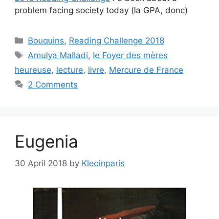
problem facing society today (la GPA, donc)
Categories
Bouquins
,
Reading Challenge 2018
Tags
Amulya Malladi
,
le Foyer des mères
heureuse
,
lecture
,
livre
,
Mercure de France
2 Comments
Eugenia
30 April 2018
by
Kleoinparis