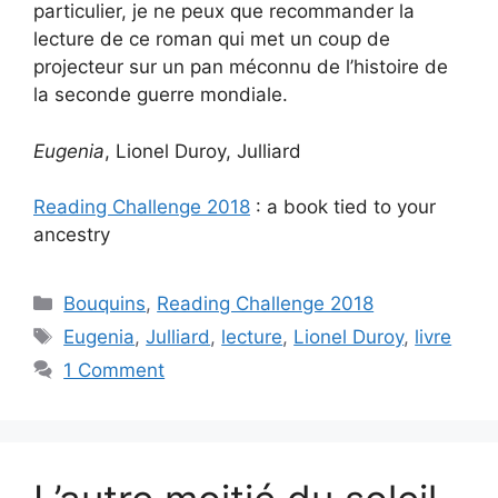
particulier, je ne peux que recommander la
lecture de ce roman qui met un coup de
projecteur sur un pan méconnu de l’histoire de
la seconde guerre mondiale.
Eugenia
, Lionel Duroy, Julliard
Reading Challenge 2018
: a book tied to your
ancestry
Categories
Bouquins
,
Reading Challenge 2018
Tags
Eugenia
,
Julliard
,
lecture
,
Lionel Duroy
,
livre
1 Comment