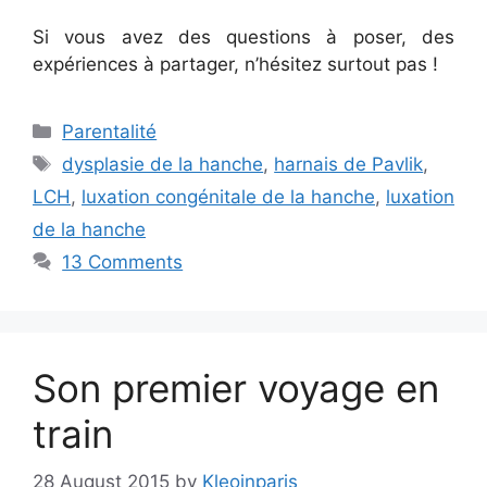
Si vous avez des questions à poser, des
expériences à partager, n’hésitez surtout pas !
Categories
Parentalité
Tags
dysplasie de la hanche
,
harnais de Pavlik
,
LCH
,
luxation congénitale de la hanche
,
luxation
de la hanche
13 Comments
Son premier voyage en
train
28 August 2015
by
Kleoinparis