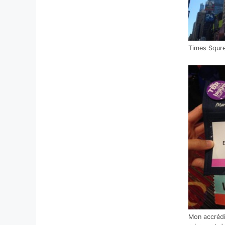
Times Squr
Mon accrédi