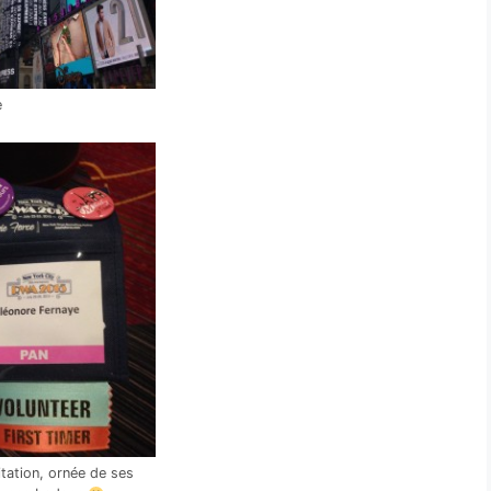
e
tation, ornée de ses