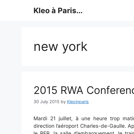
Skip
Kleo à Paris...
to
content
new york
2015 RWA Conferen
30 July 2015
by
Kleoinparis
Mardi 21 juillet, à une heure trop mat
direction l’aéroport Charles-de-Gaulle. A
le RER, la salle d’embarquement, le trai