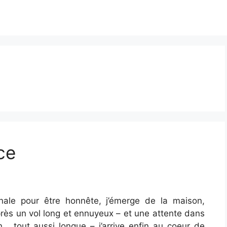
ce
inale pour être honnête, j’émerge de la maison,
près un vol long et ennuyeux – et une attente dans
n… tout aussi longue – j’arrive enfin au coeur de