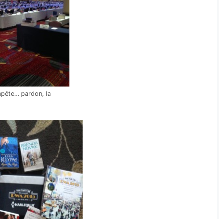
mpête… pardon, la